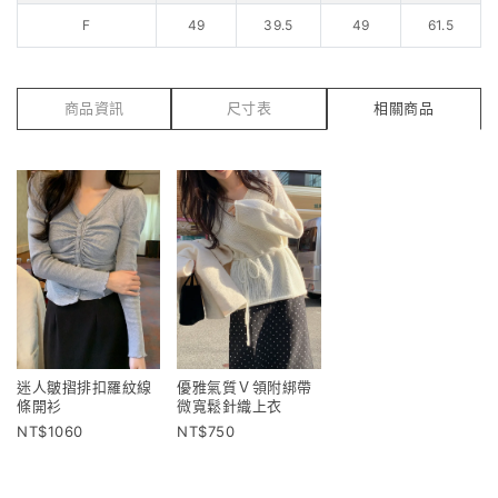
F
49
39.5
49
61.5
商品資訊
尺寸表
相關商品
迷人皺摺排扣羅紋線
優雅氣質Ｖ領附綁帶
條開衫
微寬鬆針織上衣
1060
750