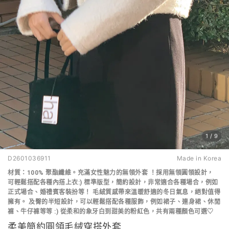
1
/
9
D2601036911
Made in Korea
材質：100% 聚酯纖維
。
充滿女性魅力的
無領外套 ！
採用無領圓領設計，
可
輕鬆搭配各種內搭上衣:) 標準版型，
簡約設計，
非常適合
各種場合，例如
正式場合、婚禮賓客裝扮
等！
毛絨質感
帶來溫暖舒適的冬日氣息
，絕對值得
擁有。
及臀的半短設計，
可以輕鬆搭配各種服飾，例如
裙子、連身裙、休閒
褲、牛仔褲等等 :)
從柔和的象牙白
到甜美的粉紅色
，
共有兩種顏色可選
♡
柔美簡約圓領毛絨穿搭外套