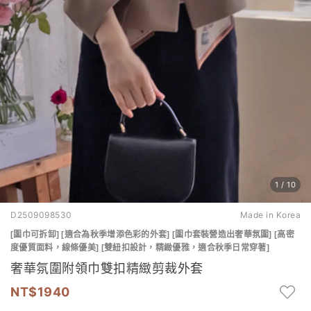
1
/
10
D2509098530
Made in Korea
[圍巾可拆卸] [適合為秋季增添色彩的外套] [圍巾套裝營造出奢華氛圍] [高密
度優質面料，線條優美] [雙紐扣設計，精緻優雅，適合秋季日常穿著]
奢華氛圍附領巾雙扣精緻剪裁外套
1940