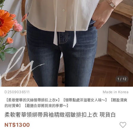
1
/
12
D2509036511
Made in Korea
【柔軟奢華的天絲領帶排扣上衣♥】【領帶點處洋溢著女人味～】【輕盈清爽
的材質✿】【最適合即將到來的季節～】
柔軟奢華領綁帶肩袖精緻褶皺排扣上衣 現貨白
1300