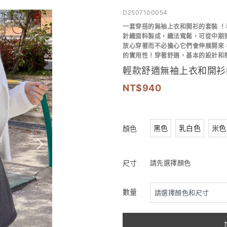
D2507100054
一套穿搭的無袖上衣和開衫的
套裝 ！
針織面料製成，
織法寬鬆，可
從中期
放心穿著而不必擔心它們會伸展開來
的實用性！
穿著舒適，
基本的設計和
輕款舒適無袖上衣和開衫
940
黑色
乳白色
米色
顏色
尺寸
請先選擇顏色
數量