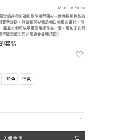
Made in Korea
穩定的吊帶無袖和
標準版型開衫。
兩件採用輕款的
到夏季穿搭。無袖
和開衫都是領口收攏的設計
，可
， 而且它們可以
單獨使用或作為一套，
增加了它們
標準版型
使它們非常適合各種搭配！
的套裝
藍色
混色
加入購物車