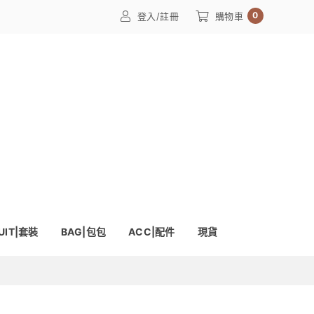
0
登入/註冊
購物車
UIT|套裝
BAG|包包
ACC|配件
現貨