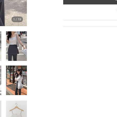
1
/
19