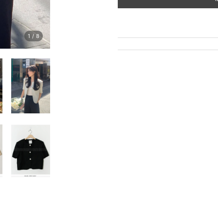
1
/
8