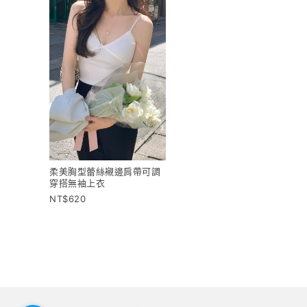
柔美胸型蕾絲襯邊肩帶可調
穿搭無袖上衣
620