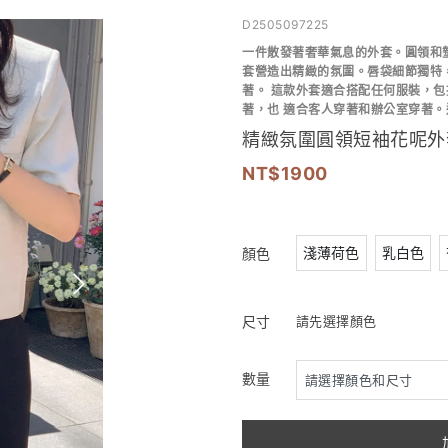
D2505097225
一件散發著奢華氣息的外套
。
圓領和
套營造出精緻的氛圍。
唇袋細節獨特
著。
這款外套適合搭配任何服裝，
包
著，也 適合客人穿著和辦公室穿著。
精緻氛圍圓領短袖花呢外
1900
淺薄荷色
乳白色
顏色
尺寸
請先選擇顏色
數量