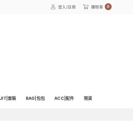
0
登入/註冊
購物車
UIT|套裝
BAG|包包
ACC|配件
現貨