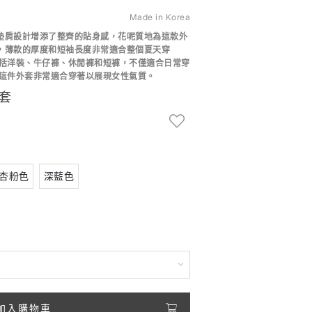
Made in Korea
墊肩設計增添了
整齊的貼身感，
花呢質地為這款外
，
薄款的厚度和短袖長度
非常適合整個夏天穿
括洋裝、牛仔褲、休閒褲和短褲，
不僅適合日常穿
這件外套非常適合穿著以展現女性氣質。
套
杏粉色
深藍色
加入購物車