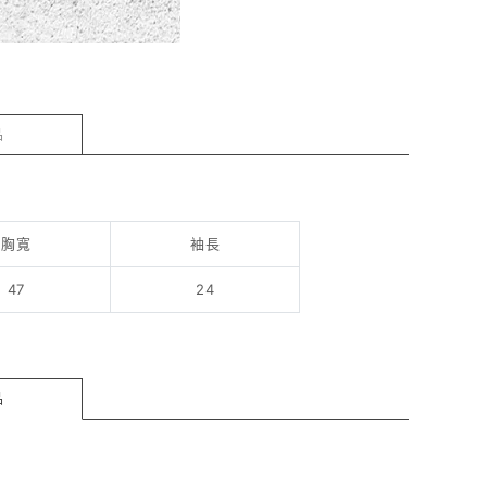
品
胸寬
袖長
47
24
品