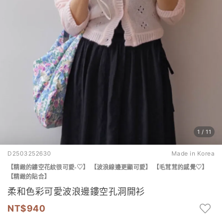
1
/
11
D2503252630
Made in Korea
【精緻的鏤空花紋很可愛-♡】 【波浪線邊更顯可愛】 【毛茸茸的感覺♡】
【精緻的貼合】
柔和色彩可愛波浪邊鏤空孔洞開衫
940