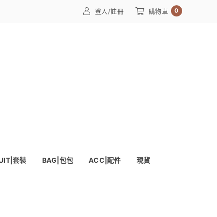
0
登入/註冊
購物車
UIT|套裝
BAG|包包
ACC|配件
現貨