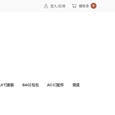
0
登入/註冊
購物車
UIT|套裝
BAG|包包
ACC|配件
現貨